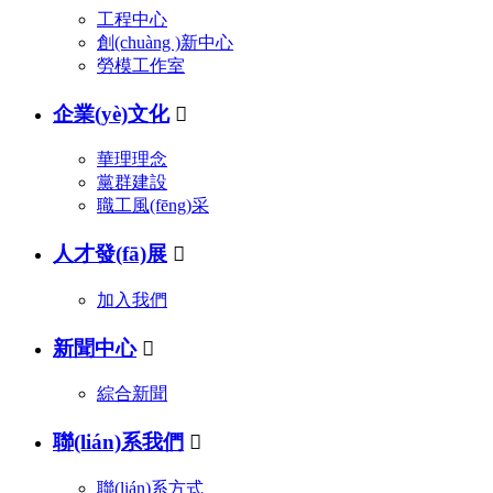
工程中心
創(chuàng )新中心
勞模工作室
企業(yè)文化

華理理念
黨群建設
職工風(fēng)采
人才發(fā)展

加入我們
新聞中心

綜合新聞
聯(lián)系我們

聯(lián)系方式