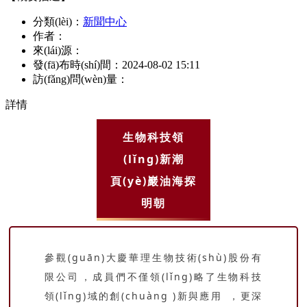
分類(lèi)：
新聞中心
作者：
來(lái)源：
發(fā)布時(shí)間：
2024-08-02 15:11
訪(fǎng)問(wèn)量：
詳情
生物科技領
(lǐng)新潮
頁(yè)巖油海探
明朝
參觀(guān)大慶華理生物技術(shù)股份有
限公司，成員們不僅領(lǐng)略了生物科技
領(lǐng)域的創(chuàng )新與應用，更深