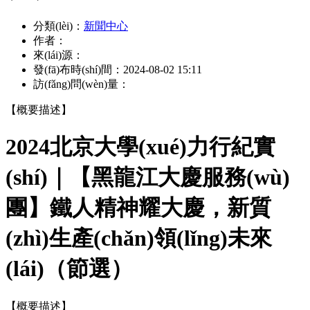
分類(lèi)：
新聞中心
作者：
來(lái)源：
發(fā)布時(shí)間：
2024-08-02 15:11
訪(fǎng)問(wèn)量：
【概要描述】
2024北京大學(xué)力行紀實
(shí)｜【黑龍江大慶服務(wù)
團】鐵人精神耀大慶，新質
(zhì)生產(chǎn)領(lǐng)未來
(lái)（節選）
【概要描述】